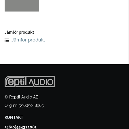
Jämför produkt
Jämför produkt
© Reptil Audio AB
Org nr: 556650-8965
KONTAKT
+46(0)454321081