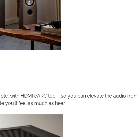
ple, with HDMI eARC too – so you can elevate the audio fro
e you’ll feel as much as hear.