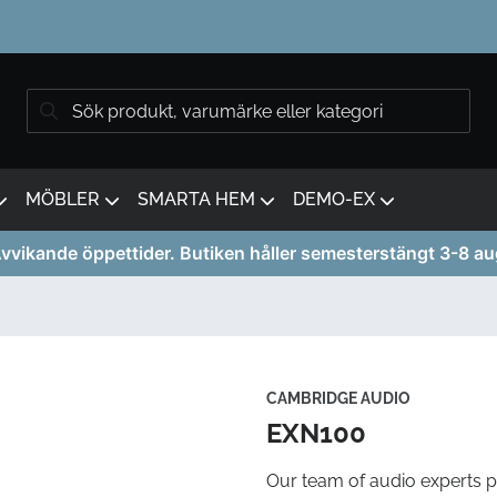
MÖBLER
SMARTA HEM
DEMO-EX
vvikande öppettider. Butiken håller semesterstängt 3-8 au
CAMBRIDGE AUDIO
EXN100
Our team of audio experts 