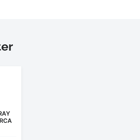
er
RAY
2RCA