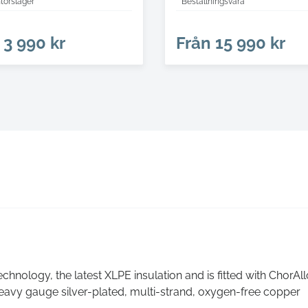
törslager
Beställningsvara
3 990 kr
Från
15 990 kr
nology, the latest XLPE insulation and is fitted with ChorAl
heavy gauge silver-plated, multi-strand, oxygen-free copper