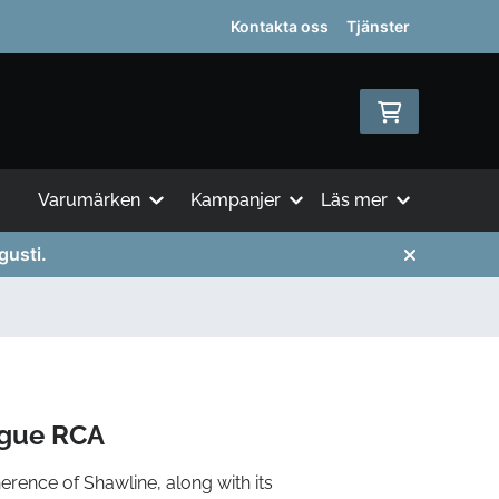
Kontakta oss
Tjänster
Varumärken
Kampanjer
Läs mer
gusti.
ogue RCA
erence of Shawline, along with its