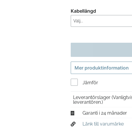
Kabellängd
Mer produktinformation
Jämför
Leverantörslager
(Vanligtv
leverantören.)
Garanti i 24 månader
Länk till varumärke