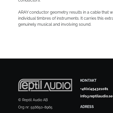
conductors.
ARAY conductor geometry results in a cable that wil
individual timbres of instruments. It carries this ex
genuinely musical and involving sound.
KONTAKT
+46(0)454321081
info@reptilaudio.se
© Reptil Audio AB
ADRESS
Org nr: 556650-8965