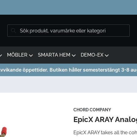
MÖBLER
SMARTA HEM
DEMO-EX
vvikande öppettider. Butiken håller semesterstängt 3-8 au
CHORD COMPANY
EpicX ARAY Anal
EpicX ARAY takes all the coh