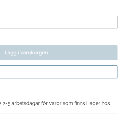
Lägg i varukorgen
Gå till kassan
is 2-5 arbetsdagar för varor som finns i lager hos