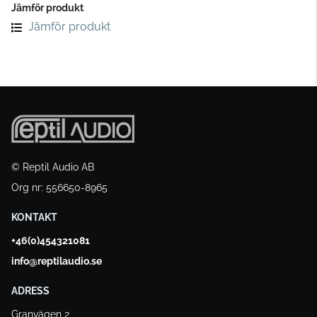
Jämför produkt
Jämför produkt
© Reptil Audio AB
Org nr: 556650-8965
KONTAKT
+46(0)454321081
info@reptilaudio.se
ADRESS
Granvägen 2