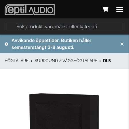
Avvikande öppettider. Butiken håller
semesterstängt 3-8 augusti.
HÖGTALARE
SURROUND / VÄGGHÖGTALARE
DLS