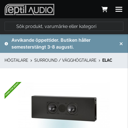
Avvikande öppettider. Butiken håller
semesterstängt 3-8 augusti.
HÖGTALARE
SURROUND / VÄGGHÖGTALARE
ELAC