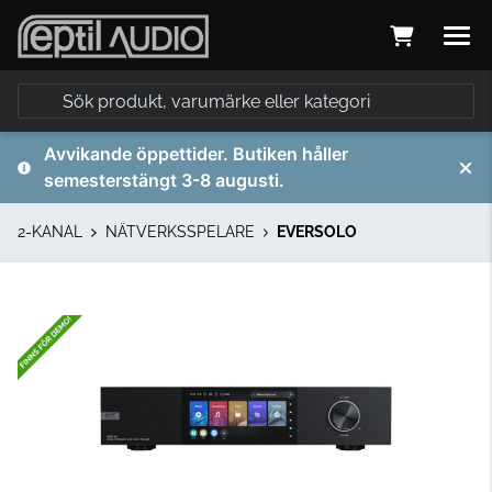
Avvikande öppettider. Butiken håller
semesterstängt 3-8 augusti.
2-KANAL
NÄTVERKSSPELARE
EVERSOLO