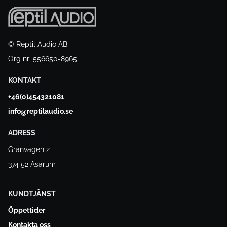
© Reptil Audio AB
Org nr: 556650-8965
KONTAKT
+46(0)454321081
info@reptilaudio.se
ADRESS
Granvägen 2
374 52 Asarum
KUNDTJÄNST
Öppettider
Kontakta oss