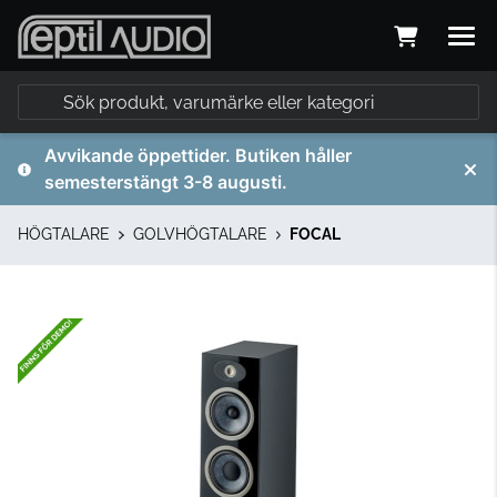
Avvikande öppettider. Butiken håller
semesterstängt 3-8 augusti.
HÖGTALARE
GOLVHÖGTALARE
FOCAL