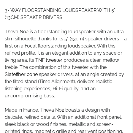
3- WAY FLOORSTANDING LOUDSPEAKER WITH 5”
(13CM) SPEAKER DRIVERS
Theva No2 is a floorstanding loudspeaker with an ultra-
slim silhouette thanks to its 5” (13cm) speaker drivers – a
first on a Focal floorstanding loudspeaker. With this
refined profile, it is an elegant addition to any space or
living area. Its
TNF tweeter
produces a clear, mellow
treble. The combination of this tweeter with the
Slatefiber cone
speaker drivers, at an angle created by
the tilted stand (Time Alignment), delivers realistic
listening experiences, Hi-Fi quality, and an
uncompromising bass.
Made in France, Theva No2 boasts a design with
delicate, refined details. With an additional front panel,
sleek black or wood finishes, metallic and screen-
printed rings, magnetic grille and rear vent positioning,