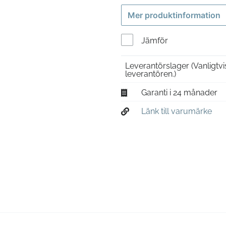
Mer produktinformation
Jämför
Leverantörslager
(Vanligtv
leverantören.)
Garanti i 24 månader
Länk till varumärke