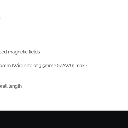
.
ced magnetic fields
.
3.0mm (Wire size of 3.5mm2 (12AWG) max.)
ll length.