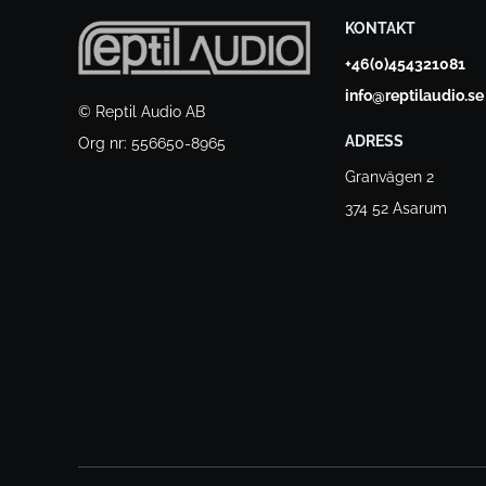
KONTAKT
+46(0)454321081
info@reptilaudio.se
© Reptil Audio AB
ADRESS
Org nr: 556650-8965
Granvägen 2
374 52 Asarum