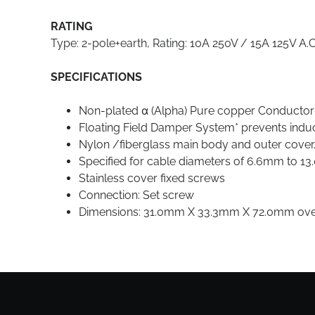
RATING
Type: 2-pole+earth, Rating: 10A 250V / 15A 125V A.C
SPECIFICATIONS
Non-plated α (Alpha) Pure copper Conductor
Floating Field Damper System* prevents indu
Nylon /fiberglass main body and outer cover
Specified for cable diameters of 6.6mm to 1
Stainless cover fixed screws
Connection: Set screw
Dimensions: 31.0mm X 33.3mm X 72.0mm overa