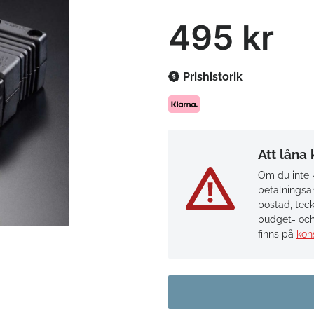
495 kr
Prishistorik
Att låna
Om du inte k
betalningsan
bostad, teck
budget- och
finns på
kon