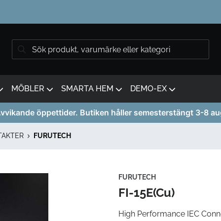
MÖBLER
SMARTA HEM
DEMO-EX
vvikande öppettider. Butiken håller semesterstängt 3-8 au
TAKTER
FURUTECH
FURUTECH
FI-15E(Cu)
High Performance IEC Conn