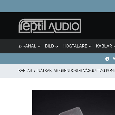
2-KANAL
BILD
HÖGTALARE
KABLAR
A
KABLAR
NÄTKABLAR GRENDOSOR VÄGGUTTAG KON