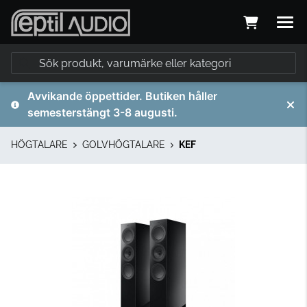
Avvikande öppettider. Butiken håller
semesterstängt 3-8 augusti.
HÖGTALARE
GOLVHÖGTALARE
KEF