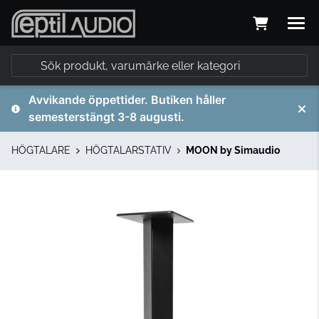
Avvikande öppettider. Butiken håller
semesterstängt 3-8 augusti.
HÖGTALARE
HÖGTALARSTATIV
MOON by Simaudio