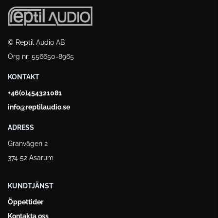
© Reptil Audio AB
Org nr: 556650-8965
KONTAKT
+46(0)454321081
info@reptilaudio.se
ADRESS
Granvägen 2
374 52 Asarum
KUNDTJÄNST
Öppettider
Kontakta oss