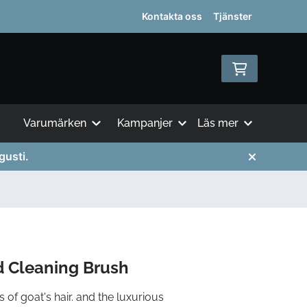
Kontakta oss
Tjänster
Varumärken
Kampanjer
Läs mer
gusti.
d Cleaning Brush
 of goat's hair. and the luxurious