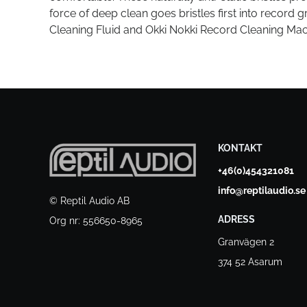
force of deep clean goes bristles first into record 
Cleaning Fluid and Okki Nokki Record Cleaning Mac
KONTAKT
+46(0)454321081
info@reptilaudio.se
© Reptil Audio AB
ADRESS
Org nr: 556650-8965
Granvägen 2
374 52 Asarum