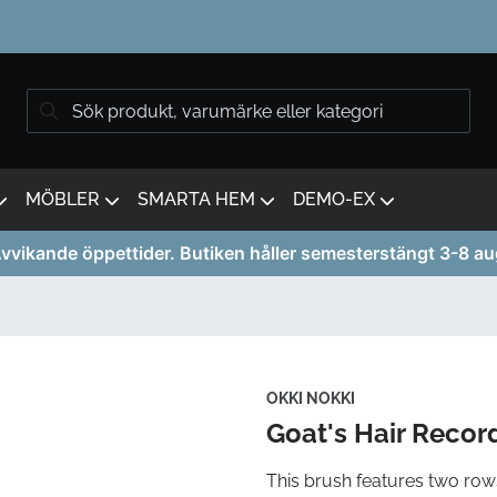
MÖBLER
SMARTA HEM
DEMO-EX
vvikande öppettider. Butiken håller semesterstängt 3-8 au
OKKI NOKKI
Goat's Hair Recor
This brush features two rows