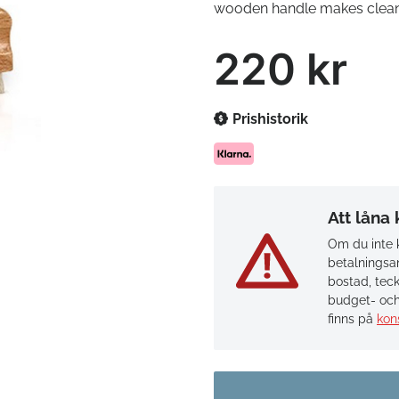
wooden handle makes cleani
220 kr
Prishistorik
Att låna
Om du inte k
betalningsan
bostad, teck
budget- och
finns på
kon