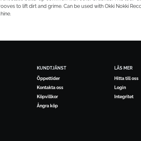
grooves to lift dirt and grime. Can be used with Okki Nokki Rec
hine.
KUNDTJÄNST
LÄS MER
Öppettider
Hitta till oss
Kontakta oss
Login
Köpvillkor
Integritet
Ångra köp