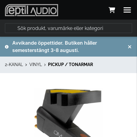
Avvikande öppettider. Butiken håller
semesterstängt 3-8 augusti.
2-KANAL
VINYL
PICKUP / TONARMAR