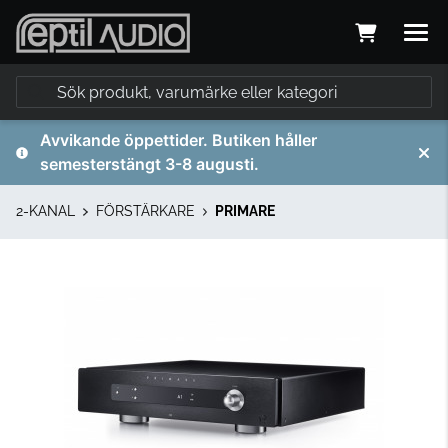
Avvikande öppettider. Butiken håller
semesterstängt 3-8 augusti.
2-KANAL
FÖRSTÄRKARE
PRIMARE