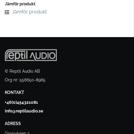
Jämför produkt
Jämför produkt
© Reptil Audio AB
Org nr: 556650-8965
KONTAKT
+46(0)454321081
info@reptilaudio.se
ADRESS
Granvägen 2