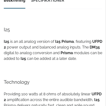
Beskrivning
SPECIFIKATIONER
I25
I25
is an all analog version of
I25 Prisma
, featuring
UFPD
2
power output and balanced analog inputs. The
DM35
digital to analog conversion and
Prisma
modules can be
added to
I25
can be added at a later date.
Technology
Providing 100 watts at 8 ohms of absolutely linear
UFPD
2
amplification across the entire audible bandwidth,
I25
Prisma delivers naturally fast, clean and agile sound