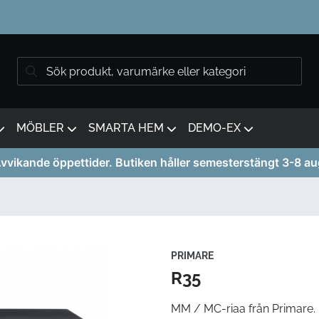
MÖBLER
SMARTA HEM
DEMO-EX
vvikande öppettider. Butiken håller semesterstängt 3-8 au
PRIMARE
R35
MM / MC-riaa från Primare.