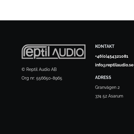
KONTAKT
+46(0)454321081
info@reptilaudio.se
© Reptil Audio AB
ADRESS
Org nr: 556650-8965
Granvägen 2
374 52 Asarum