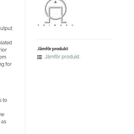
output
olated
Jämför produkt
rior
Jämför produkt
rom
ng for
s to
he
 as