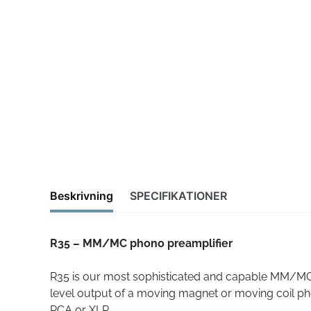
Beskrivning
SPECIFIKATIONER
R35 – MM/MC phono preamplifier
R35 is our most sophisticated and capable MM/MC p
level output of a moving magnet or moving coil phon
RCA or XLR.