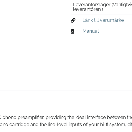
Leverantörslager
(Vanligtv
leverantören.)
Länk till varumärke
Manual
hono preamplifier, providing the ideal interface between th
o cartridge and the line-level inputs of your hi-fi system, ei