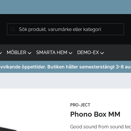
MÖBLER
SMARTA HEM
DEMO-EX
vvikande öppettider. Butiken håller semesterstängt 3-8 au
PRO-JECT
Phono Box MM
Good sound from sound te