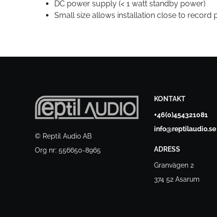
DC power supply (< 1 watt standby power)
Small size allows installation close to record 
KONTAKT
+46(0)454321081
info@reptilaudio.se
© Reptil Audio AB
ADRESS
Org nr: 556650-8965
Granvägen 2
374 52 Asarum