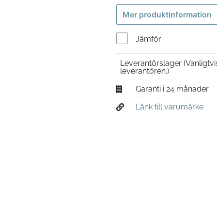
Mer produktinformation
Jämför
Leverantörslager
(Vanligtv
leverantören.)
Garanti i 24 månader
Länk till varumärke