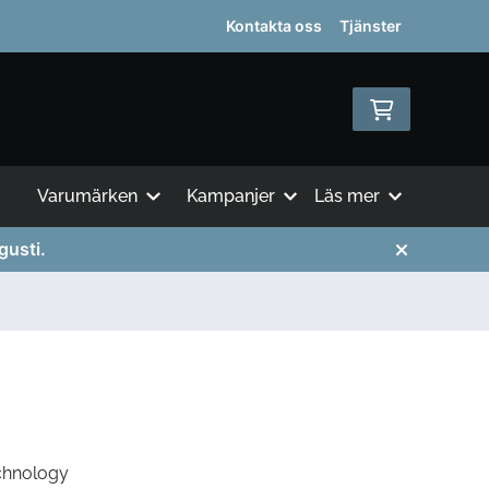
Kontakta oss
Tjänster
Varumärken
Kampanjer
Läs mer
gusti.
chnology