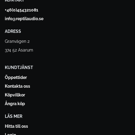
+46(0)454321081
info@reptilaudio.se
ADRESS
Granvägen 2
374 52 Asarum
KUNDTJÄNST
Öppettider
Kontakta oss
Köpvillkor
Ångra köp
LÄS MER
Hitta till oss
Login