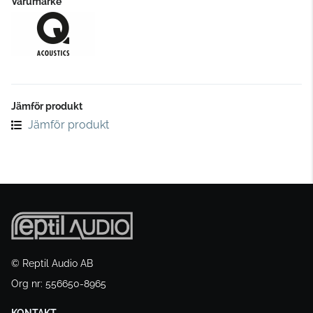
Varumärke
Jämför produkt
Jämför produkt
© Reptil Audio AB
Org nr: 556650-8965
KONTAKT