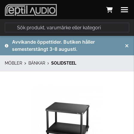
Avvikande öppettider. Butiken håller
semesterstängt 3-8 augusti.
MÖBLER
BÄNKAR
SOLIDSTEEL