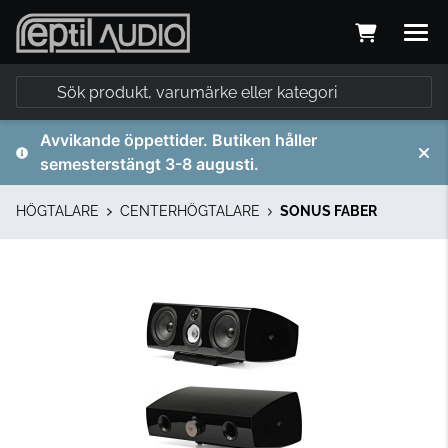
Avvikande öppettider. Butiken håller
semesterstängt 3-8 augusti.
HÖGTALARE
CENTERHÖGTALARE
SONUS FABER