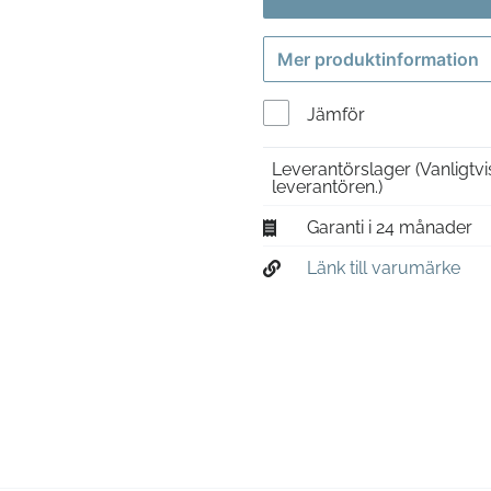
Mer produktinformation
Jämför
Leverantörslager
(Vanligtv
leverantören.)
Garanti i 24 månader
Länk till varumärke