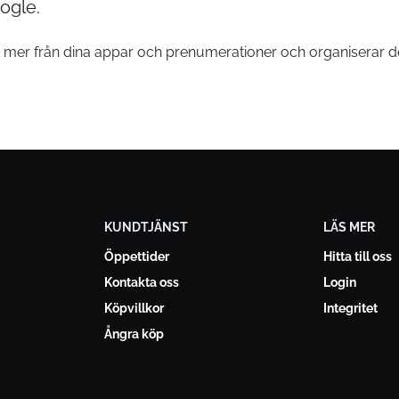
ogle.
 mer från dina appar och prenumerationer och organiserar 
KUNDTJÄNST
LÄS MER
Öppettider
Hitta till oss
Kontakta oss
Login
Köpvillkor
Integritet
Ångra köp