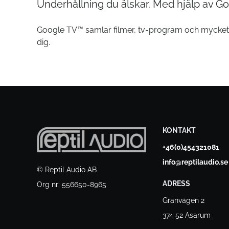
Underhållning du älskar. Med hjälp av Go
Google TV™ samlar filmer, tv-program och mycket
dig.
KONTAKT
+46(0)454321081
info@reptilaudio.se
© Reptil Audio AB
ADRESS
Org nr: 556650-8965
Granvägen 2
374 52 Asarum