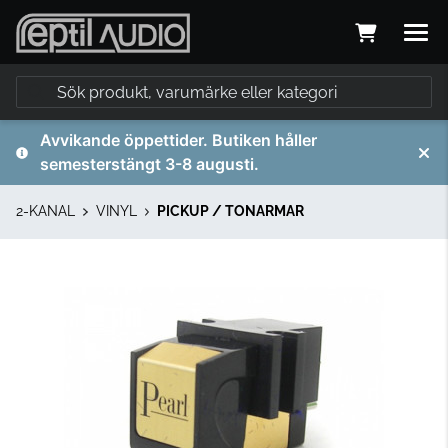
Avvikande öppettider. Butiken håller
semesterstängt 3-8 augusti.
2-KANAL
VINYL
PICKUP / TONARMAR