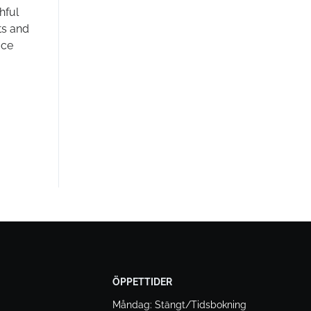
hful
ts and
uce
ÖPPETTIDER
Måndag: Stängt/Tidsbokning