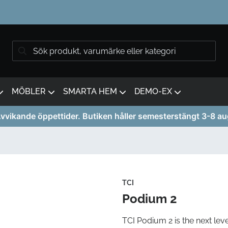
MÖBLER
SMARTA HEM
DEMO-EX
vvikande öppettider. Butiken håller semesterstängt 3-8 au
TCI
Podium 2
TCI Podium 2 is the next lev