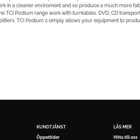
 work in a cleaner enviroment and so produce a much more fait
he TCI Podium range work with turntables, DVD, CD transpor
plifiers. TCI Podium 2 simply allows your equipment to prod
KUNDTJÄNST
LÄS MER
Öppettider
Hitta till oss