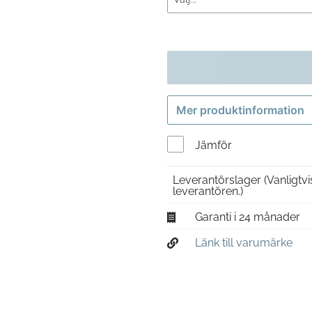
Mer produktinformation
Jämför
Leverantörslager
(Vanligtv
leverantören.)
Garanti i 24 månader
Länk till varumärke