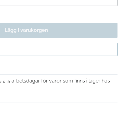
Lägg i varukorgen
Gå till kassan
is 2-5 arbetsdagar för varor som finns i lager hos