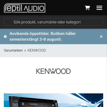
Avvikande öppettider. Butiken håller
semesterstängt 3-8 augusti.
Varumärken
KENWOOD