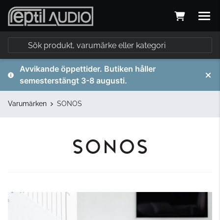
Avvikande öppettider. Butiken håller
semesterstängt 3-8 augusti.
Varumärken
SONOS