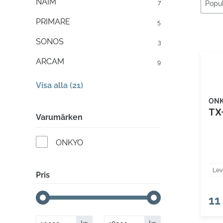
NAIM
7
PRIMARE
5
SONOS
3
ARCAM
9
Visa alla (21)
ON
TX
Varumärken
ONKYO
Lev
Pris
11