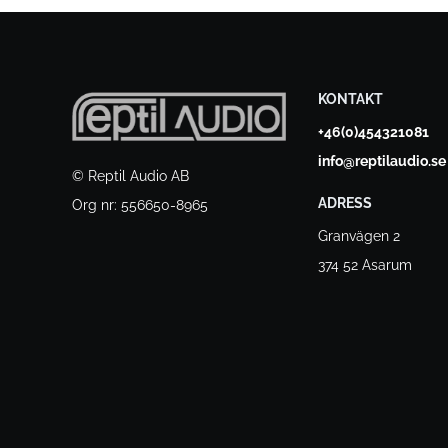
KONTAKT
+46(0)454321081
info@reptilaudio.se
© Reptil Audio AB
ADRESS
Org nr: 556650-8965
Granvägen 2
374 52 Asarum