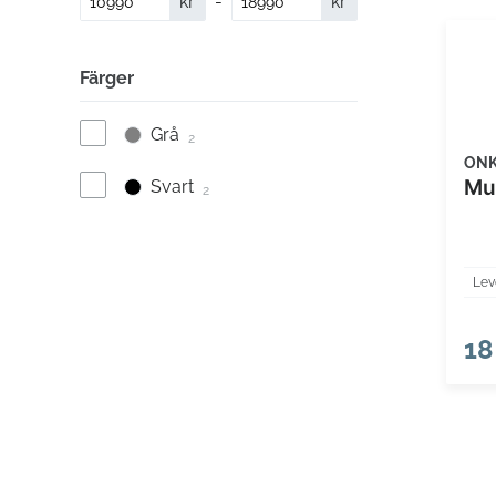
kr
-
kr
Färger
Grå
2
ON
Mu
Svart
2
Lev
18