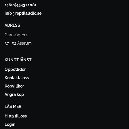
+46(0)454321081
info@reptilaudio.se
ADRESS
Granvägen 2
374 52 Asarum
KUNDTJÄNST
Öppettider
Kontakta oss
Köpvillkor
Ångra köp
LÄS MER
Hitta till oss
Login