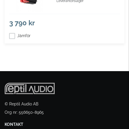
Leverantörslager
3 790 kr
Jämför
© Reptil Audio AB
Org nr: 556650-8965
KONTAKT