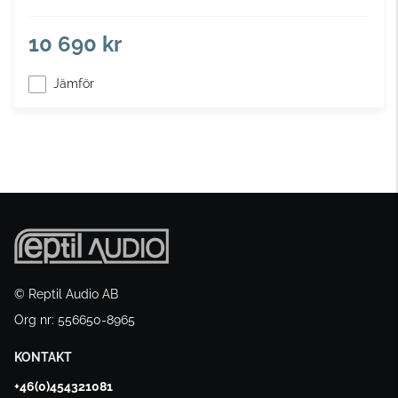
10 690 kr
Jämför
© Reptil Audio AB
Org nr: 556650-8965
KONTAKT
+46(0)454321081