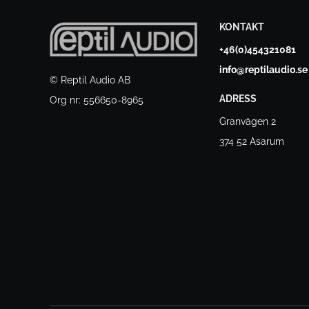
KONTAKT
+46(0)454321081
info@reptilaudio.se
© Reptil Audio AB
ADRESS
Org nr: 556650-8965
Granvägen 2
374 52 Asarum