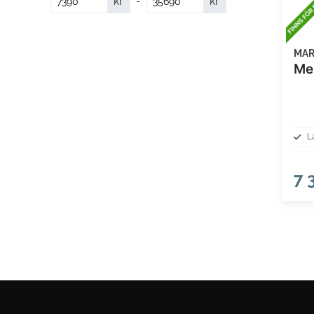
kr
-
kr
MA
L
7 