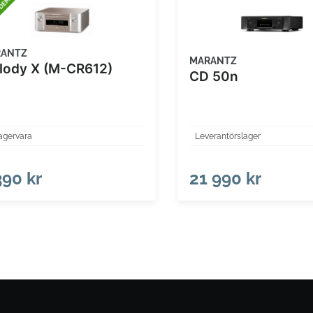
RANTZ
MARANTZ
Melody X (M-CR612)
CD 50n
agervara
Leverantörslager
390 kr
21 990 kr