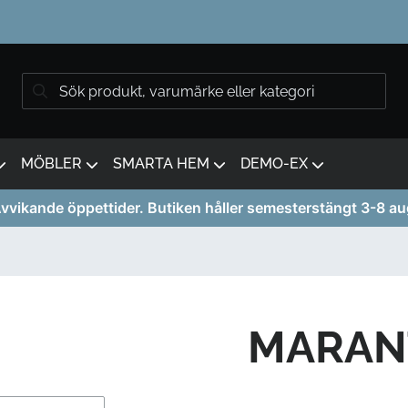
MÖBLER
SMARTA HEM
DEMO-EX
vvikande öppettider. Butiken håller semesterstängt 3-8 au
MARAN