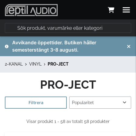
Avvikande öppettider. Butiken håller
semesterstängt 3-8 augusti.
2-KANAL
VINYL
PRO-JECT
PRO-JECT
Filtrera
Visar produkt 1 - 58 av totalt 58 produkter