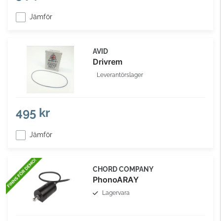
Jämför
AVID
Drivrem
Leverantörslager
495 kr
Jämför
CHORD COMPANY
PhonoARAY
Lagervara