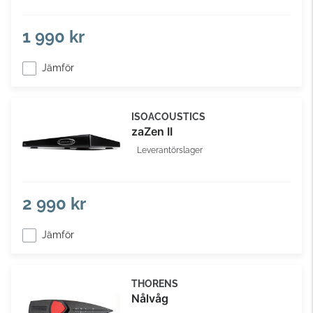
1 990 kr
Jämför
ISOACOUSTICS
zaZen II
Leverantörslager
2 990 kr
Jämför
THORENS
Nålvåg