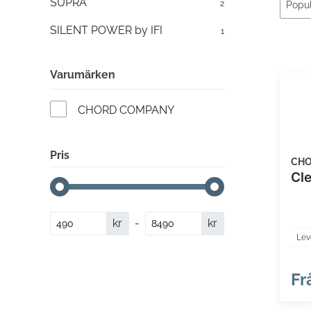
SUPRA
2
SILENT POWER by IFI
1
Varumärken
CHORD COMPANY
Pris
CHO
Cl
kr
-
kr
Lev
Fr