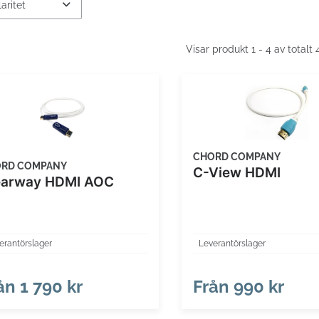
Visar produkt 1 - 4 av totalt
CHORD COMPANY
RD COMPANY
C-View HDMI
earway HDMI AOC
erantörslager
Leverantörslager
ån
1 790 kr
Från
990 kr