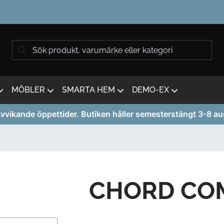
MÖBLER
SMARTA HEM
DEMO-EX
vvikande öppettider. Butiken håller semesterstängt 3-8 au
CHORD CO