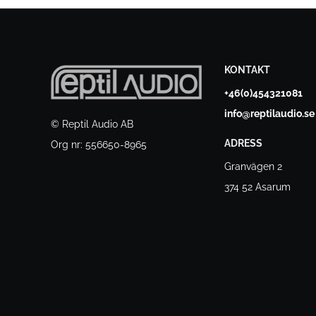
KONTAKT
+46(0)454321081
info@reptilaudio.se
© Reptil Audio AB
ADRESS
Org nr: 556650-8965
Granvägen 2
374 52 Asarum