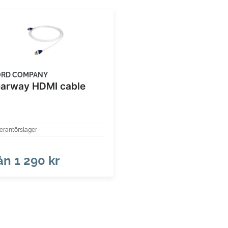
RD COMPANY
earway HDMI cable
erantörslager
ån
1 290 kr