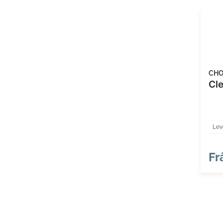
CHO
Cl
Lev
Fr