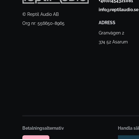
+46(0)454321081
info@reptilaudio.se
© Reptil Audio AB
ADRESS
Org nr: 556650-8965
Granvägen 2
374 52 Asarum
Betalningsalternativ
Handla sä