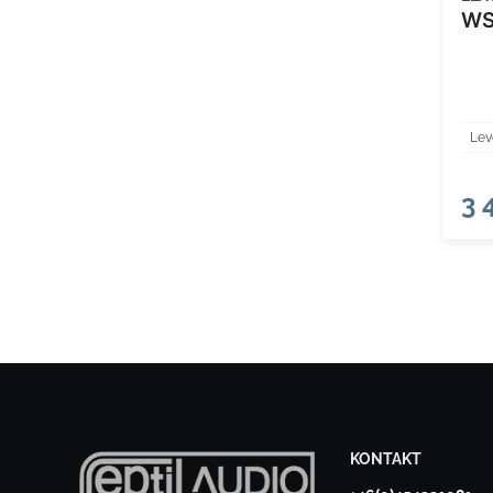
WS
Lev
3 
KONTAKT