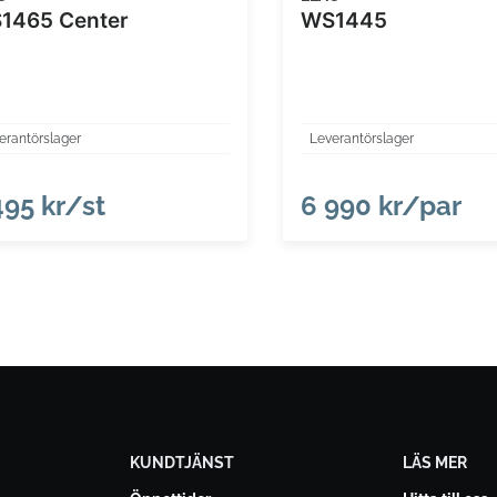
1465 Center
WS1445
erantörslager
Leverantörslager
495 kr/st
6 990 kr/par
KUNDTJÄNST
LÄS MER