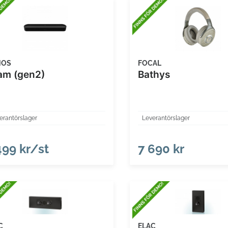
NOS
FOCAL
am (gen2)
Bathys
erantörslager
Leverantörslager
499 kr/st
7 690 kr
C
ELAC