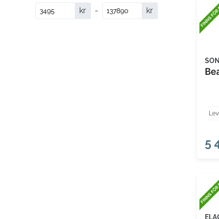
kr
-
kr
SO
Be
Lev
5 
ELA