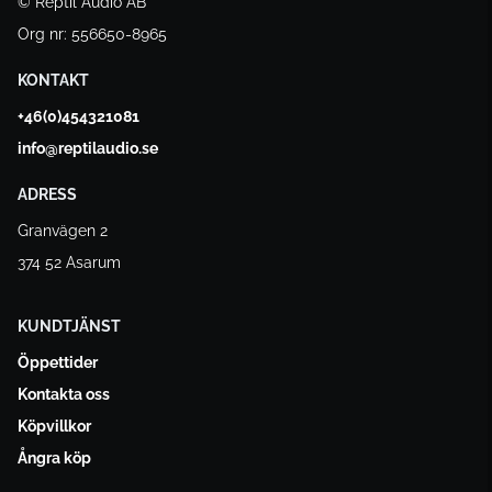
© Reptil Audio AB
Org nr: 556650-8965
KONTAKT
+46(0)454321081
info@reptilaudio.se
ADRESS
Granvägen 2
374 52 Asarum
KUNDTJÄNST
Öppettider
Kontakta oss
Köpvillkor
Ångra köp