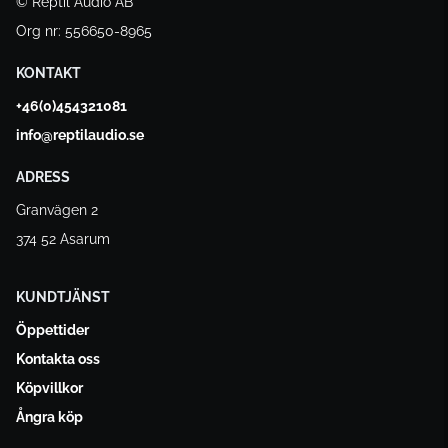
© Reptil Audio AB
Org nr: 556650-8965
KONTAKT
+46(0)454321081
info@reptilaudio.se
ADRESS
Granvägen 2
374 52 Asarum
KUNDTJÄNST
Öppettider
Kontakta oss
Köpvillkor
Ångra köp