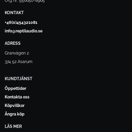
Org nr: 556650-8965
KONTAKT
+46(0)454321081
info@reptilaudio.se
ADRESS
Granvägen 2
374 52 Asarum
KUNDTJÄNST
Öppettider
Kontakta oss
Köpvillkor
Ångra köp
LÄS MER