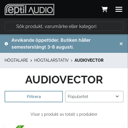
Avvikande öppettider. Butiken håller
semesterstängt 3-8 augusti.
HÖGTALARE
HÖGTALARSTATIV
AUDIOVECTOR
AUDIOVECTOR
Filtrera
Visar 1 produkt av totalt 1 produkter