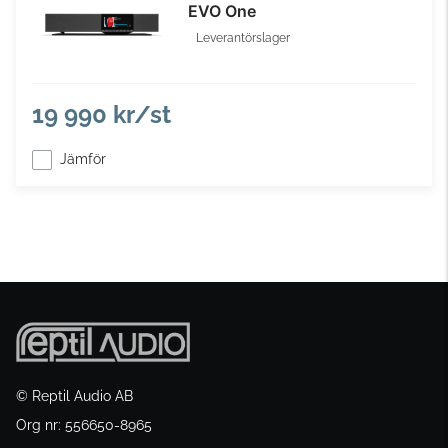
EVO One
Leverantörslager
19 990 kr/st
Jämför
© Reptil Audio AB
Org nr: 556650-8965