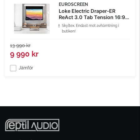
EUROSCREEN
Loke Electric Draper-ER
ReAct 3.0 Tab Tension 16:9
Svartmaskering 230cm x
Skyltex. Endast mot avhämtning i
129,5cm
butiken!
13 990 kr
9 990 kr
Jämför