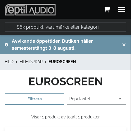
Avvikande öppettider. Butiken håller
semesterstängt 3-8 augusti.
BILD
FILMDUKAR
EUROSCREEN
EUROSCREEN
Filtrera
Visar 1 produkt av totalt 1 produkter