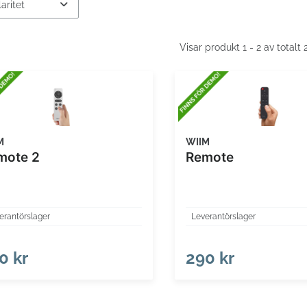
Visar produkt 1 - 2 av totalt
M
WIIM
mote 2
Remote
erantörslager
Leverantörslager
0 kr
290 kr