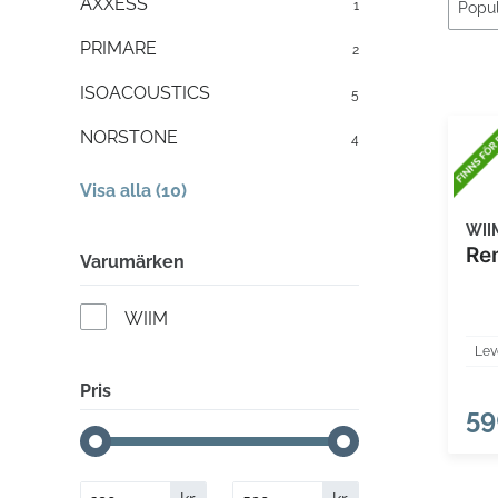
AXXESS
1
PRIMARE
2
ISOACOUSTICS
5
NORSTONE
4
Visa alla (10)
WII
Re
Varumärken
WIIM
Lev
Pris
59