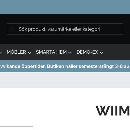
MÖBLER
SMARTA HEM
DEMO-EX
vvikande öppettider. Butiken håller semesterstängt 3-8 au
WII