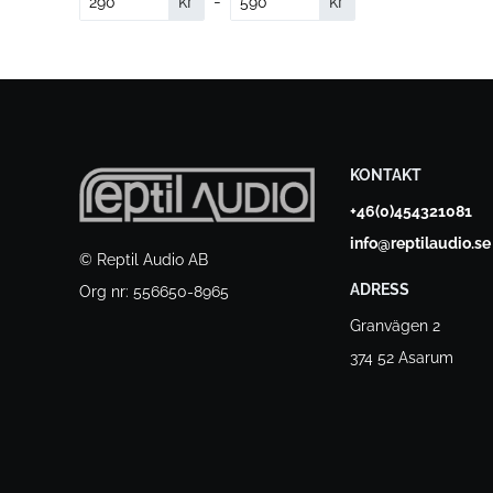
kr
-
kr
KONTAKT
+46(0)454321081
info@reptilaudio.se
© Reptil Audio AB
ADRESS
Org nr: 556650-8965
Granvägen 2
374 52 Asarum