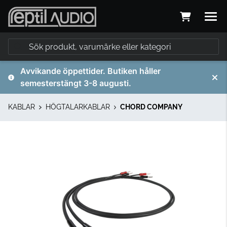
Avvikande öppettider. Butiken håller
semesterstängt 3-8 augusti.
KABLAR
HÖGTALARKABLAR
CHORD COMPANY