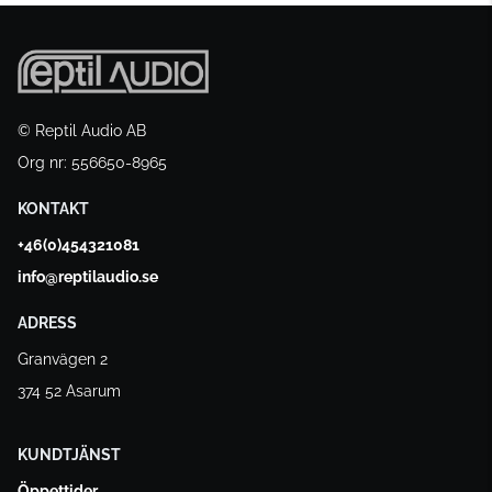
© Reptil Audio AB
Org nr: 556650-8965
KONTAKT
+46(0)454321081
info@reptilaudio.se
ADRESS
Granvägen 2
374 52 Asarum
KUNDTJÄNST
Öppettider