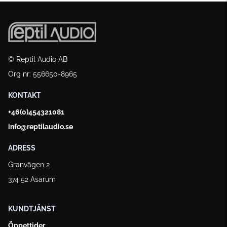
© Reptil Audio AB
Org nr: 556650-8965
KONTAKT
+46(0)454321081
info@reptilaudio.se
ADRESS
Granvägen 2
374 52 Asarum
KUNDTJÄNST
Öppettider