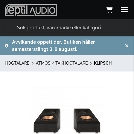
Avvikande öppettider. Butiken håller
semesterstängt 3-8 augusti.
HÖGTALARE
ATMOS / TAKHÖGTALARE
KLIPSCH