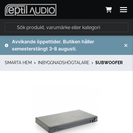
Avvikande öppettider. Butiken håller
semesterstängt 3-8 augusti.
SMARTA HEM
INBYGGNADSHÖGTALARE
SUBWOOFER