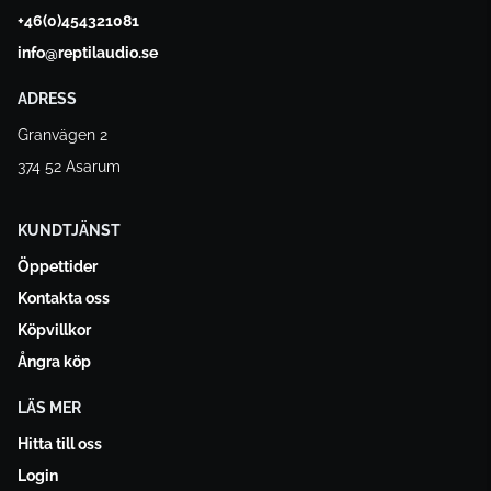
+46(0)454321081
info@reptilaudio.se
ADRESS
Granvägen 2
374 52 Asarum
KUNDTJÄNST
Öppettider
Kontakta oss
Köpvillkor
Ångra köp
LÄS MER
Hitta till oss
Login