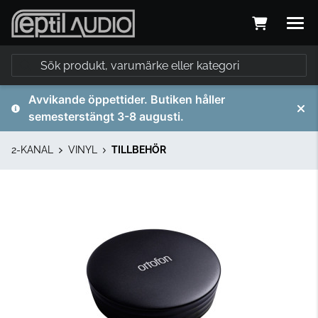
Avvikande öppettider. Butiken håller
semesterstängt 3-8 augusti.
2-KANAL
VINYL
TILLBEHÖR