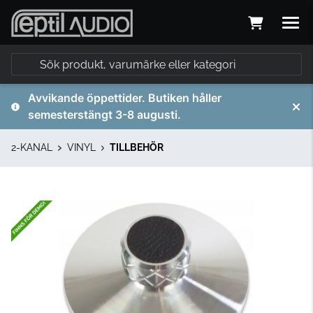
Avvikande öppettider. Butiken håller
semesterstängt 3-8 augusti.
2-KANAL
VINYL
TILLBEHÖR