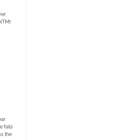
ver
e(TM)
ear
 fails
ss the