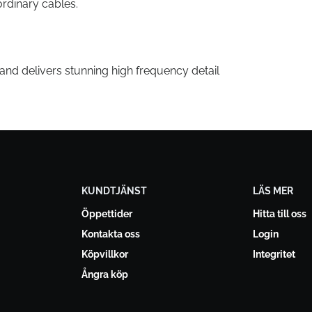
rdinary cables.
and delivers stunning high frequency detail
KUNDTJÄNST
LÄS MER
Öppettider
Hitta till oss
Kontakta oss
Login
Köpvillkor
Integritet
Ångra köp