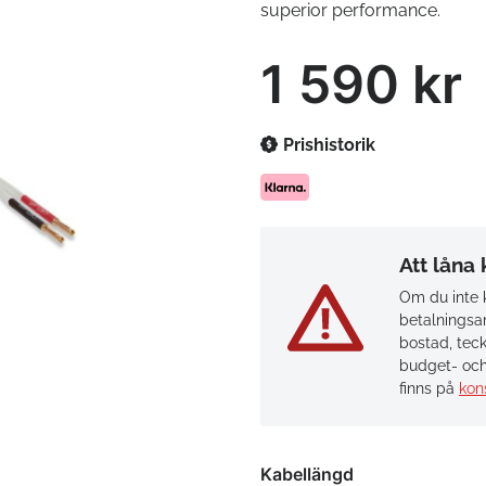
superior performance.
1 590 kr
Prishistorik
Att låna
Om du inte k
betalningsan
bostad, teck
budget- och
finns på
kon
Kabellängd