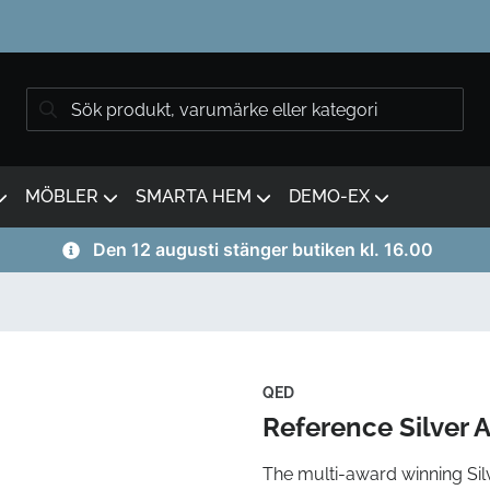
MÖBLER
SMARTA HEM
DEMO-EX
Den 12 augusti stänger butiken kl. 16.00
QED
Reference Silver 
The multi-award winning Sil