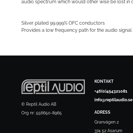
audio spectrum which would other wise be lost in o
Silver plated 99.999% OFC conductors
Provides a low frequency path for the audio signal 
KONTAKT
+46(0)454321081
info@reptilaudio.se
© Reptil Audio AB
ADRESS
Org nr: 556650-8965
Granvägen 2
374 52 Asarum