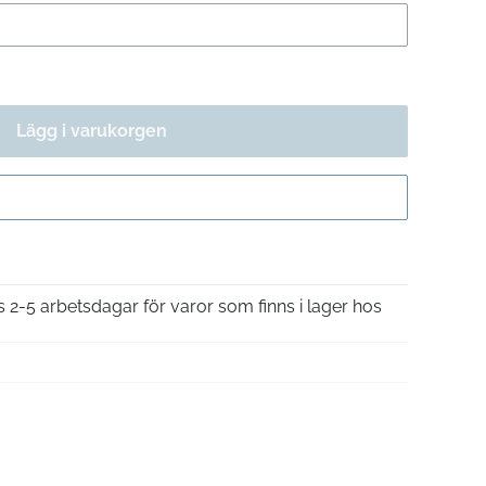
Lägg i varukorgen
Gå till kassan
is 2-5 arbetsdagar för varor som finns i lager hos