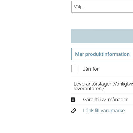
Mer produktinformation
Jämför
Leverantörslager
(Vanligtv
leverantören.)
Garanti i 24 månader
Länk till varumärke