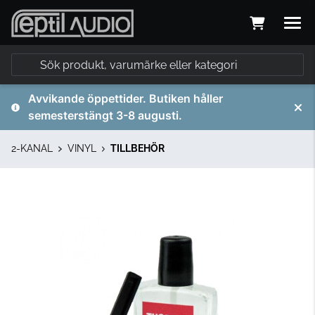
Avvikande öppettider. Butiken håller
semesterstängt 3-8 augusti.
2-KANAL
VINYL
TILLBEHÖR