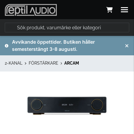
Avvikande öppettider. Butiken håller
semesterstängt 3-8 augusti.
2-KANAL
FÖRSTÄRKARE
ARCAM