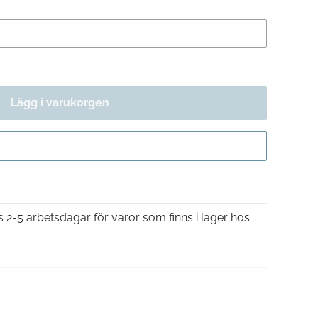
Lägg i varukorgen
Gå till kassan
is 2-5 arbetsdagar för varor som finns i lager hos