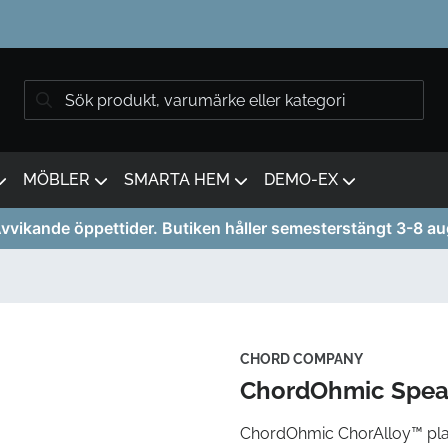
MÖBLER
SMARTA HEM
DEMO-EX
vvikande öppettider. Butiken håller semesterstängt 3-8 au
CHORD COMPANY
ChordOhmic Speak
ChordOhmic ChorAlloy™ pl