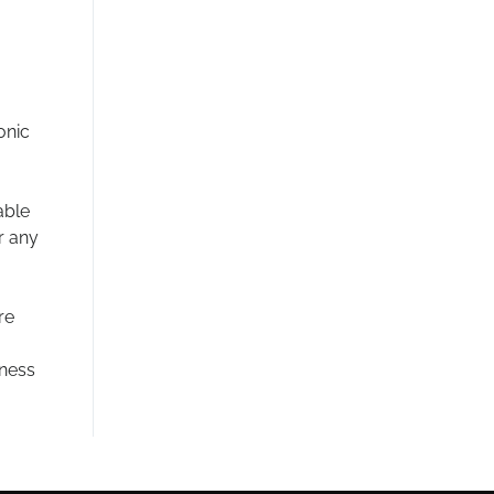
onic
able
r any
re
tness