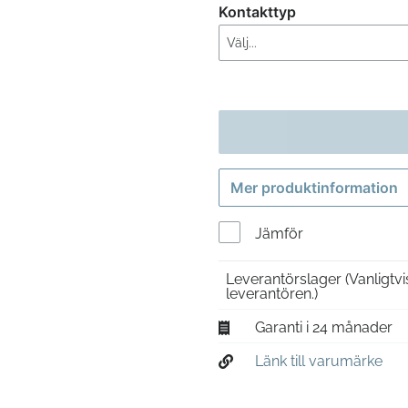
Kontakttyp
Mer produktinformation
Jämför
Leverantörslager
(Vanligtv
leverantören.)
Garanti i 24 månader
Länk till varumärke