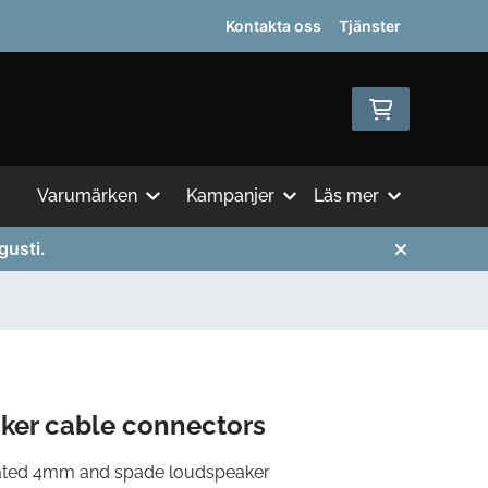
Kontakta oss
Tjänster
Varumärken
Kampanjer
Läs mer
gusti.
er cable connectors
ated 4mm and spade loudspeaker