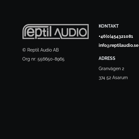
KONTAKT
+46(0)454321081
info@reptilaudio.se
© Reptil Audio AB
ADRESS
Org nr: 556650-8965
Granvägen 2
374 52 Asarum