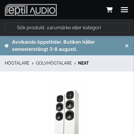
Avvikande öppettider. Butiken håller
semesterstängt 3-8 augusti.
HÖGTALARE
GOLVHÖGTALARE
NEAT