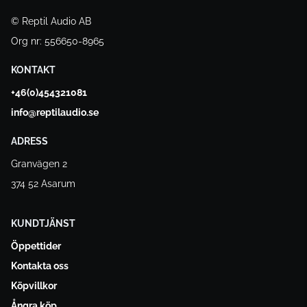
© Reptil Audio AB
Org nr: 556650-8965
KONTAKT
+46(0)454321081
info@reptilaudio.se
ADRESS
Granvägen 2
374 52 Asarum
KUNDTJÄNST
Öppettider
Kontakta oss
Köpvillkor
Ångra köp